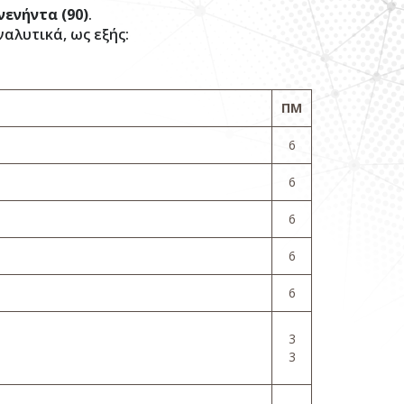
νενήντα (90)
.
λυτικά, ως εξής:
ΠΜ
6
6
6
6
6
3
3