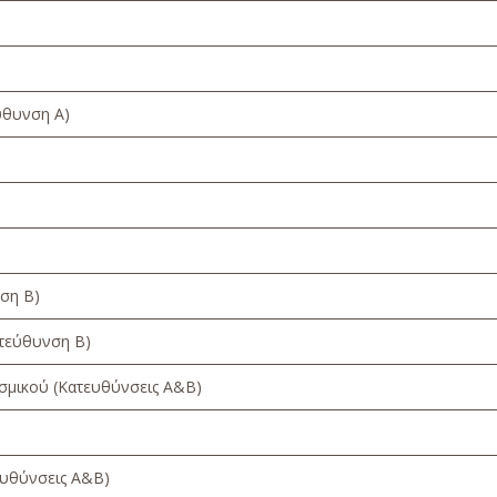
ύθυνση Α)
ση Β)
ατεύθυνση Β)
ισμικού (Κατευθύνσεις Α&Β)
ευθύνσεις Α&Β)