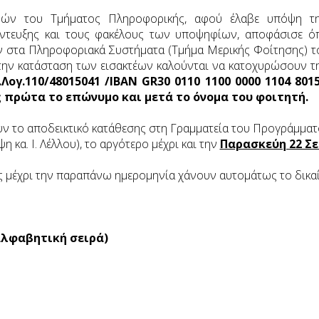
ών του Τμήματος Πληροφορικής, αφού έλαβε υπόψη τη
ντευξης και τους φακέλους των υποψηφίων, αποφάσισε ό
στα Πληροφοριακά Συστήματα (Τμήμα Μερικής Φοίτησης) το
την κατάσταση των εισακτέων καλούνται να κατοχυρώσουν τ
.Λογ.110/48015041 /IBAN GR30 0110 1100 0000 1104 801
 πρώτα το επώνυμο και μετά το όνομα του φοιτητή.
ουν το αποδεικτικό κατάθεσης στη Γραμματεία του Προγράμμα
η κα. Ι. Λέλλου), το αργότερο μέχρι και την
Παρασκεύη 22 Σε
ς μέχρι την παραπάνω ημερομηνία χάνουν αυτομάτως το δικ
αλφαβητική σειρά)